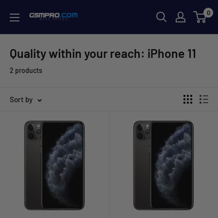
Skip
0
GSMPRO.CL
to
content
Quality within your reach: iPhone 11
2 products
Sort by