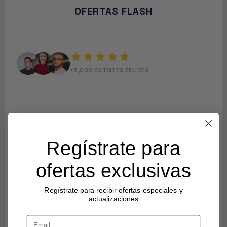
OFERTAS FLASH
star
star
star
star
star
+5,000 CLIENTES FELICES
Regístrate para
ofertas exclusivas
Regístrate para recibir ofertas especiales y
actualizaciones
Email