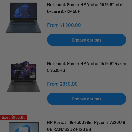
Notebook Gamer HP Victus 15 15.6" Intel
8-core i5-12450H
Sale
From $1,200.00
price
Choose options
Notebook Gamer HP Victus 15 15.6" Ryzen
5 7535HS
Sale
From $830.00
price
Choose options
Save
$103.00
HP Portátil 15-fc0099nr Ryzen 3 7320U 8
GB RAM/SSD de 128 GB