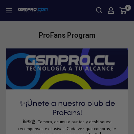
Skip
0
GSMPRO.CL
to
content
ProFans Program
✨¡Únete a nuestro club de
ProFans!
🛍️🎁🏆 ¡Compra, acumula puntos y desbloquea
recompensas exclusivas! Cada vez que compras, te