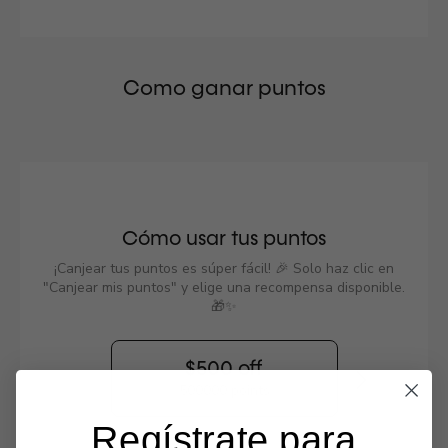
Como ganar puntos
Cómo usar tus puntos
¡Canjear tus puntos es súper fácil! 🎉 Solo haz clic en
"Canjear mis puntos" y elige una recompensa disponible.
🎁✨
$500 off
500000 points
Regístrate para