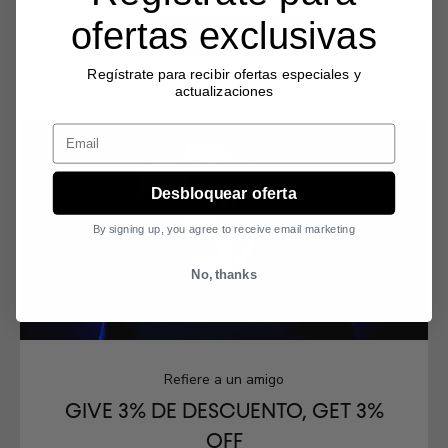
ofertas exclusivas
Quiero canjear mis
puntos🎉
Regístrate para recibir ofertas especiales y
actualizaciones
Email
Desbloquear oferta
By signing up, you agree to receive email marketing
No, thanks
Refiere a un amigo
GIVE 3% DE DESCUENTO, GET 3%
OFF