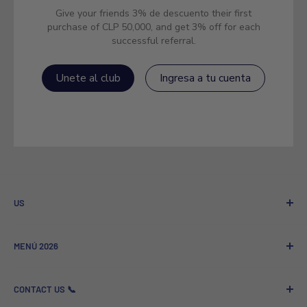
Give your friends 3% de descuento their first
purchase of CLP 50,000, and get 3% off for each
successful referral.
Unete al club
Ingresa a tu cuenta
US
Who We Are
MENÚ 2026
Referral program
Sale to Companies
Nuevos Lanzamientos
CONTACT US 📞
GSM News - Technology and News
Más Vendidos