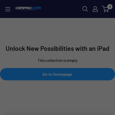
Skip
0
GSMPRO.CL
to
content
Unlock New Possibilities with an iPad
This collection is empty
Go to Homepage