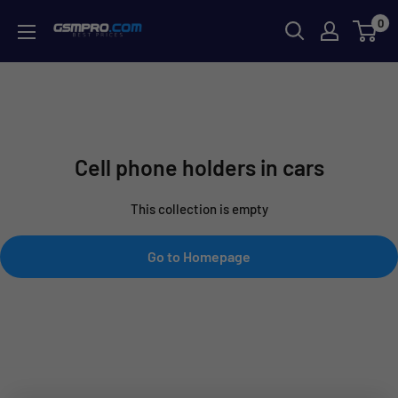
Skip
0
GSMPRO.CL
to
content
Cell phone holders in cars
This collection is empty
Go to Homepage