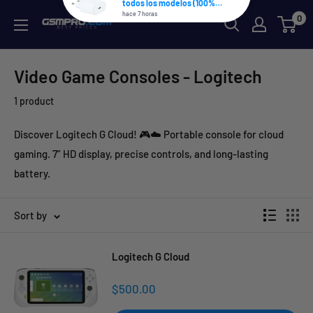
Skip
0
GSMPRO.CL
to
content
Video Game Consoles - Logitech
1 product
Discover Logitech G Cloud! 🎮☁️ Portable console for cloud
gaming. 7” HD display, precise controls, and long-lasting
battery.
Sort by
Logitech G Cloud
Sale
$500.00
price