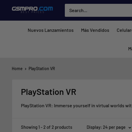
Skip
GSMPRO.CL
to
content
Nuevos Lanzamientos
Más Vendidos
Celula
M
Home
PlayStation VR
PlayStation VR
PlayStation VR: Immerse yourself in virtual worlds wi
Showing 1 - 2 of 2 products
Display: 24 per page