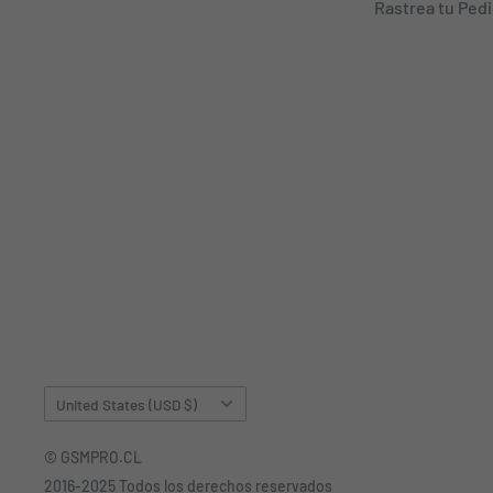
Rastrea tu Ped
Country/region
United States (USD $)
© GSMPRO.CL
2016-2025 Todos los derechos reservados