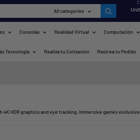
C
Uni
All categories
res
Consolas
Realidad Virtual
Computación
ás Tecnología
Realiza tu Cotización
Rastrea tu Pedido
th 4K HDR graphics and eye tracking. Immersive games exclusive 