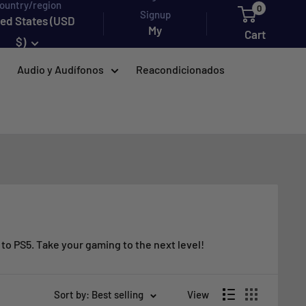
ountry/region
0
Signup
ted States (USD
My
Cart
$)
account
Audio y Audífonos
Reacondicionados
to PS5. Take your gaming to the next level!
Sort by: Best selling
View