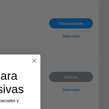
Choose options
Quick view
para
Sold out
sivas
Quick view
peciales y