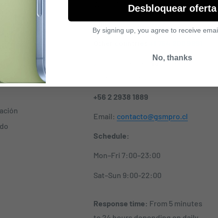
WhatsApp:
Desbloquear oferta
Chile
+56 9 9136 9127
By signing up, you agree to receive emai
l
Other countries
+1 754 200 9891
No, thanks
24/7 Call Center ☎ Chile and
nos
other countries:
dos
+56 2 2938 1889
zación
Email:
contacto@gsmpro.cl
ido
Schedule:
Mon–Fri 7:00–23:00
Sat–Sun 9:00-22:00
Response time:
From 5 minutes
to 24 hours depending on daily