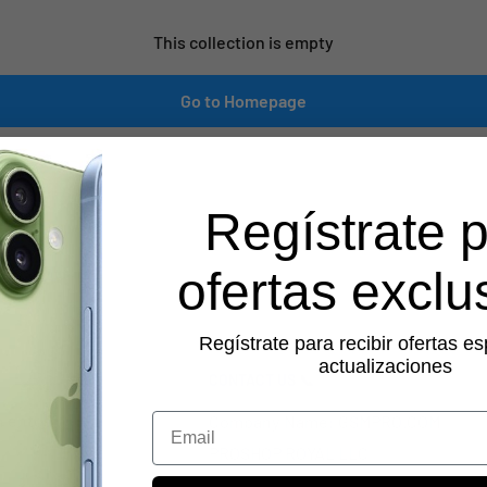
This collection is empty
Go to Homepage
Regístrate 
ofertas exclu
Regístrate para recibir ofertas es
actualizaciones
CONTACT US 📞
Email
ientos
Company Name: GSMPRO.COM
PROSHOP ROYAL LLC