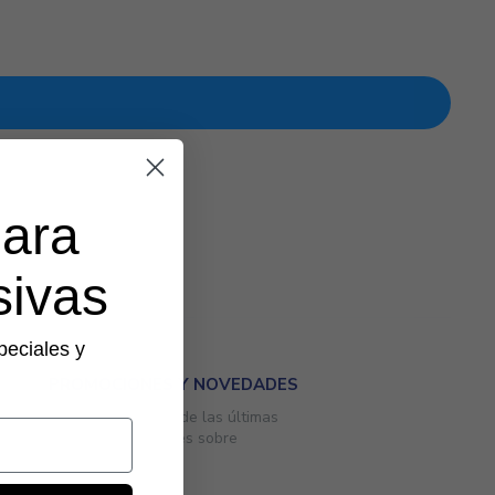
para
sivas
peciales y
PROMOCIONES Y NOVEDADES
Mantente al tanto de las últimas
ofertas y novedades sobre
tecnología.