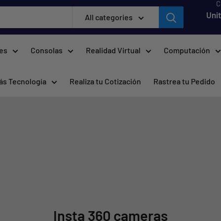
C
Uni
All categories
res
Consolas
Realidad Virtual
Computación
ás Tecnología
Realiza tu Cotización
Rastrea tu Pedido
Insta 360 cameras