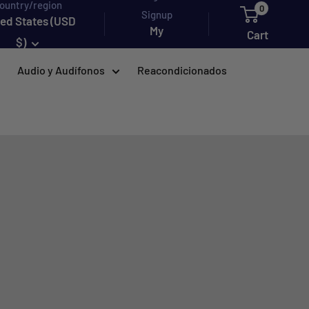
ountry/region
0
Signup
ted States (USD
My
Cart
$)
account
Audio y Audífonos
Reacondicionados