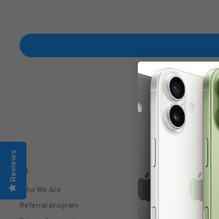
Reviews
US
MENÚ 2026
Who We Are
Nuevos Lanzam
Referral program
Más Vendidos