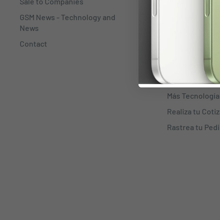
Sale to Companies
Celulares
GSM News - Technology and
Consolas
News
Realidad Virtua
Contact
Computación
Audio y Audífo
Reacondiciona
Más Tecnología
Realiza tu Coti
Rastrea tu Ped