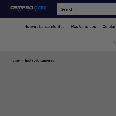
Skip
GSMPRO.CL
to
content
Nuevos Lanzamientos
Más Vendidos
Celula
M
Home
Insta 360 cameras