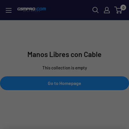
Skip
0
GSMPRO.CL
to
content
Manos Libres con Cable
This collection is empty
Go to Homepage