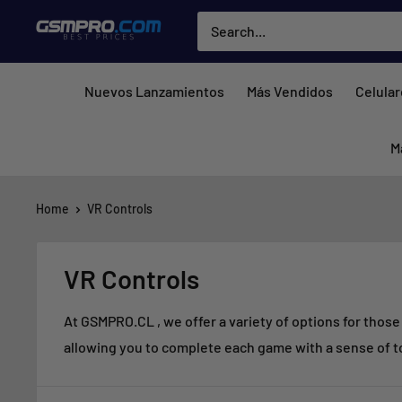
Skip
GSMPRO.CL
to
content
Nuevos Lanzamientos
Más Vendidos
Celula
M
Home
VR Controls
VR Controls
At GSMPRO.CL
, we offer a variety of options for thos
allowing you to complete each game with a sense of t