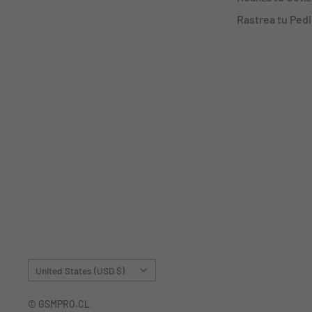
Rastrea tu Ped
Country/region
United States (USD $)
© GSMPRO.CL