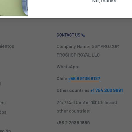
No, thanks
CONTACT US 📞
ientos
Company Name: GSMPRO.COM
PROSHOP ROYAL LLC
WhatsApp:
Chile
+56 9 9136 9127
l
Other countries
+1 754 200 9891
24/7 Call Center ☎ Chile and
nos
other countries:
dos
+56 2 2938 1889
zación