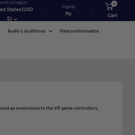
ountry/region
0
Signup
ted States (USD
My
Cart
$)
account
Audio y Audífonos
Reacondicionados
re used as extensions to the VR game controllers,