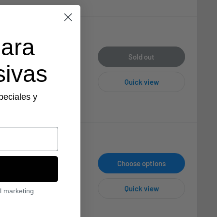
para
Sold out
sivas
Quick view
peciales y
Choose options
Quick view
l marketing