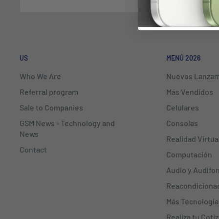
US
MENÚ 2026
Who We Are
Nuevos Lanzam
Referral program
Más Vendidos
Sale to Companies
Celulares
GSM News - Technology and
Consolas
News
Realidad Virtua
Contact
Computación
Audio y Audífo
Reacondiciona
Más Tecnología
Realiza tu Coti