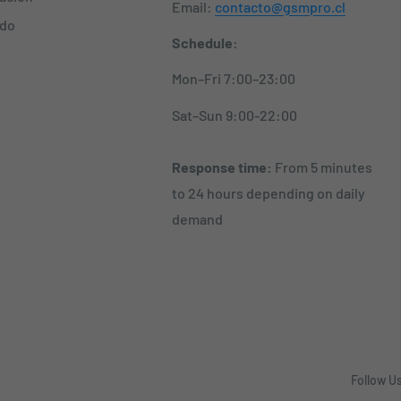
Email:
contacto@gsmpro.cl
ido
Schedule:
Mon–Fri 7:00–23:00
Sat–Sun 9:00-22:00
Response time:
From 5 minutes
to 24 hours depending on daily
demand
Follow U