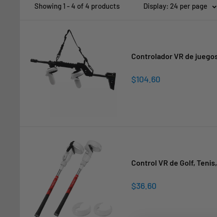
Showing 1 - 4 of 4 products
Display: 24 per page
Controlador VR de juegos
Sale
$104.60
price
Control VR de Golf, Tenis
Sale
$36.60
price