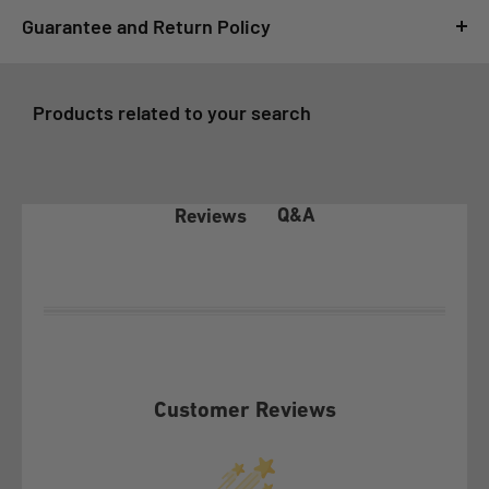
Guarantee and Return Policy
For GSMPRO it is very important that you feel satisfied with
your purchase, for this reason, all purchases made at
Products related to your search
www.gsmpro.cl are subject to the following Exchange and
Returns Policy that we deliver as a benefit to our customers:
1- COVERAGE OF THE WARRANTY POLICY
Q&A
Reviews
In accordance with article 21 of law 19.496 on the Protection
of Consumer Rights, the client before exercising any of the
rights conferred by article 20 of the aforementioned law, must
make this policy effective before GSMPRO and exhaust the
possibilities that it offers, according to its terms.
Customer Reviews
This Warranty Policy covers exclusively under conditions of
normal use and provided that the following defects or failures
are not attributable to the Customer: