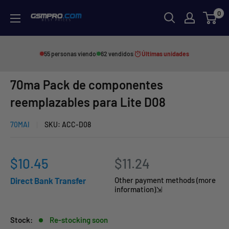
Skip
0
GSMPRO.CL
to
content
55 personas viendo
62 vendidos
Últimas unidades
70ma Pack de componentes
reemplazables para Lite D08
70MAI
SKU:
ACC-D08
Sale
$10.45
$11.24
price
Direct Bank Transfer
Other payment methods (more
information)⇲
Stock:
Re-stocking soon