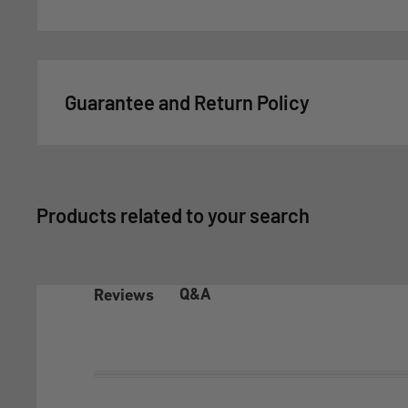
Guarantee and Return Policy
For GSMPRO it is very important that you feel satisfie
this reason, all purchases made at www.gsmpro.cl are
Exchange and Returns Policy that we deliver as a ben
Products related to your search
1- COVERAGE OF THE WARRANTY POLICY
In accordance with article 21 of law 19.496 on the Pro
Q&A
Reviews
Rights, the client before exercising any of the rights c
the aforementioned law, must make this policy effec
exhaust the possibilities that it offers, according to it
This Warranty Policy covers exclusively under conditi