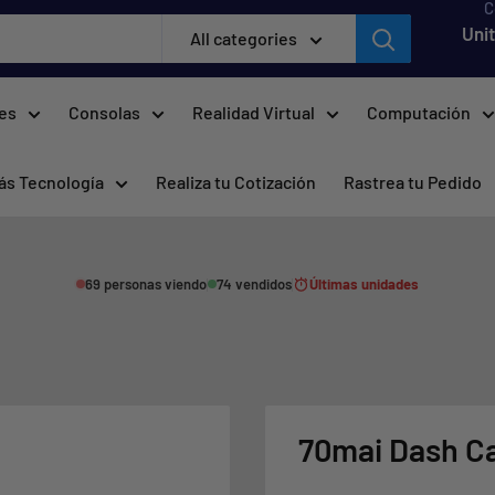
C
Uni
All categories
res
Consolas
Realidad Virtual
Computación
ás Tecnología
Realiza tu Cotización
Rastrea tu Pedido
69 personas viendo
74 vendidos
Últimas unidades
70mai Dash C