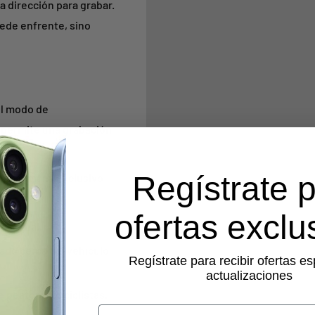
sa dirección para grabar.
cede enfrente, sino
el modo de
 permite una grabación
o.
Regístrate 
ión humana exclusivo
ofertas exclu
il actual.
ado cerca del vehículo
Regístrate para recibir ofertas es
actualizaciones
 peatones o ciclistas.
Email