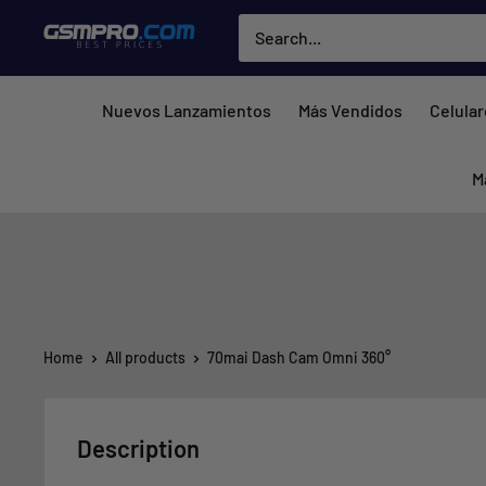
Skip
GSMPRO.CL
to
content
Nuevos Lanzamientos
Más Vendidos
Celula
M
Home
All products
70mai Dash Cam Omni 360°
Description