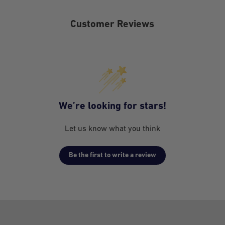
 attributable to the
Customer Reviews
)
 to workmanship, design
s from the date of
We’re looking for stars!
Let us know what you think
eration of the software
Be the first to write a review
 other service to the
er use of the Equipment