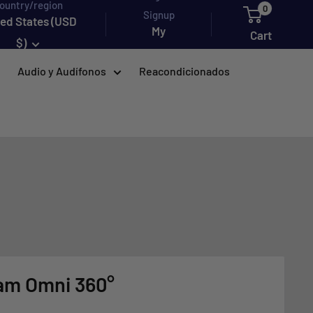
ountry/region
0
Signup
ted States (USD
My
Cart
$)
account
Audio y Audífonos
Reacondicionados
am Omni 360°