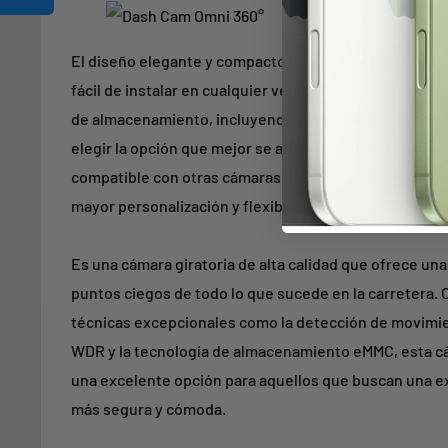
El diseño elegante y compacto de la 70mai Dash Cam 
fácil de instalar en cualquier vehículo. La cámara vie
de almacenamiento, incluyendo 16 GB, 32 GB y 64 GB, l
elegir la opción que mejor se adapte a sus necesidad
compatible con otras cámaras de la marca 70mai Dash
mayor personalización y flexibilidad.
Es una cámara giratoria de alta calidad que ofrece una
puntos ciegos de todo lo que sucede en la carretera. 
técnicas excepcionales como la detección de movimien
WDR y la tecnología de almacenamiento eMMC, esta c
una excelente opción para aquellos que buscan una e
más segura y cómoda.