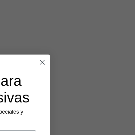
para
sivas
peciales y