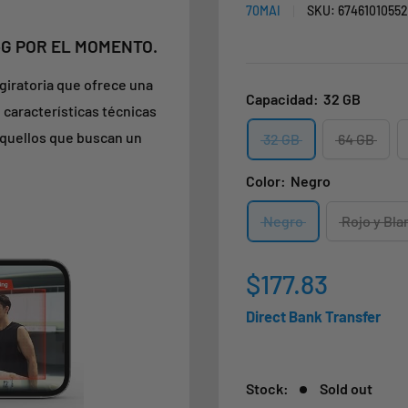
70MAI
SKU:
67461010552
G POR EL MOMENTO.
giratoria que ofrece una
Capacidad:
32 GB
características técnicas
aquellos que buscan un
32 GB
64 GB
Color:
Negro
Negro
Rojo y Bla
Sale
$177.83
price
Direct Bank Transfer
Stock:
Sold out