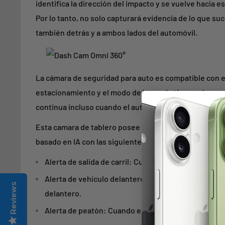
identifica la dirección del impacto y se vuelve hacia e
Por lo tanto, no solo capturará evidencia de lo que su
también detrás y a ambos lados del automóvil.
La cámara de seguridad para auto es compatible con 
estacionamiento y el modo de lapso de tiempo, lo que
continua incluso cuando el automóvil está estacionad
Esta camara de tablero posee un a
lgoritmo de detecc
basado en IA con las siguientes funciones;
Alerta de salida de carril: Cuando te desvías del carr
Alerta de vehículo delantero: Cuando estás demasi
Reviews
delantero.
Alerta de peatón: Cuando estás demasiado cerca de