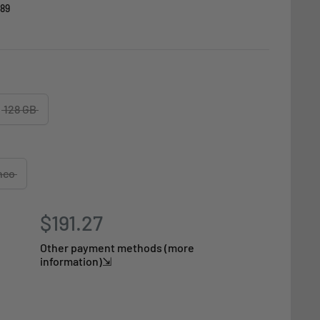
89
128 GB
nco
$191.27
Other payment methods (more
information)⇲