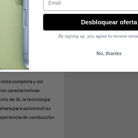
Omni 360 hace que sea
Desbloquear oferta
ne en diferentes opciones
By signing up, you agree to receive emai
o que permite al usuario
es. Además, la cámara es
No, thanks
 Cam, lo que permite una
 vista completa y sin
Con características
to de IA, la tecnología
ámara para automovil es
xperiencia de conducción