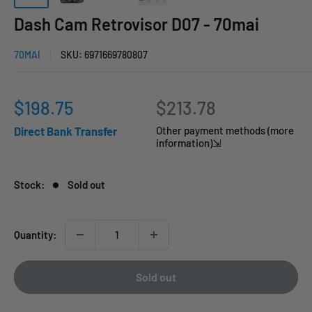
Dash Cam Retrovisor D07 - 70mai
70MAI
SKU:
6971669780807
Sale
$198.75
$213.78
price
Direct Bank Transfer
Other payment methods (more
information)⇲
Stock:
Sold out
Quantity:
Sold out