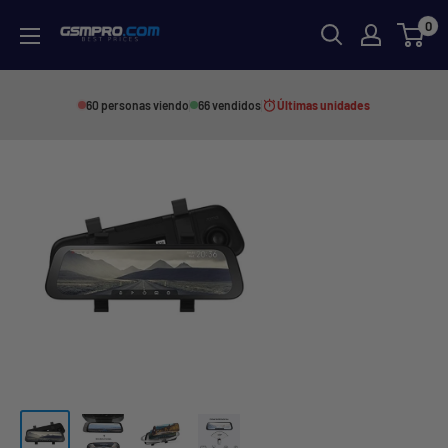
Skip
0
GSMPRO.CL
to
content
60 personas viendo
66 vendidos
Últimas unidades