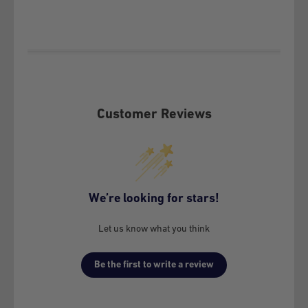
In accordance with article 21 of law 19.496 on the Protection
of Consumer Rights, the client before exercising any of the
rights conferred by article 20 of the aforementioned law, must
make this policy effective before GSMPRO and exhaust the
possibilities that it offers, according to its terms.
Customer Reviews
This Warranty Policy covers exclusively under conditions of
normal use and provided that the following defects or failures
are not attributable to the Customer:
Material defects inherent to the Equipment (own vice)
We’re looking for stars!
Manufacturing defects of the Equipment attributable to
workmanship, design and engineering
Let us know what you think
The term to make this policy effective will be 3 months from
Be the first to write a review
the date of purchase as stipulated in consumer law.
2- EXCLUSIONS FROM THE WARRANTY