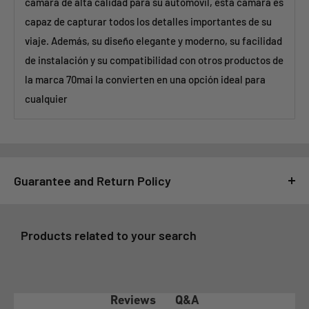
cámara de alta calidad para su automóvil, esta cámara es
capaz de capturar todos los detalles importantes de su
viaje. Además, su diseño elegante y moderno, su facilidad
de instalación y su compatibilidad con otros productos de
la marca 70mai la convierten en una opción ideal para
cualquier
Guarantee and Return Policy
For GSMPRO it is very important that you feel satisfied with
your purchase, for this reason, all purchases made at
Products related to your search
www.gsmpro.cl are subject to the following Exchange and
Returns Policy that we deliver as a benefit to our customers:
1- COVERAGE OF THE WARRANTY POLICY
Q&A
Reviews