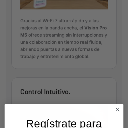
Gracias al Wi-Fi 7 ultra-rápido y a las
mejoras en la banda ancha, el
Vision Pro
M5
ofrece streaming sin interrupciones y
una colaboración en tiempo real fluida,
abriendo puertas a nuevas formas de
trabajo y entretenimiento global.
Control Intuitivo.
Regístrate para