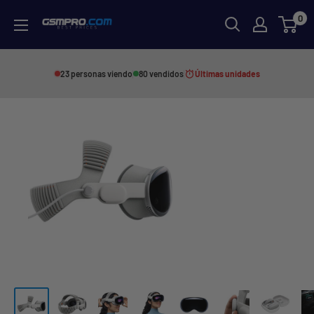
Skip
0
GSMPRO.CL
to
content
23 personas viendo
80 vendidos
Últimas unidades