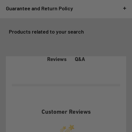
Guarantee and Return Policy
For GSMPRO it is very important that you feel satisfied with
your purchase, for this reason, all purchases made at
Products related to your search
www.gsmpro.cl are subject to the following Exchange and
Returns Policy that we deliver as a benefit to our customers:
1- COVERAGE OF THE WARRANTY POLICY
Q&A
Reviews
In accordance with article 21 of law 19.496 on the Protection
of Consumer Rights, the client before exercising any of the
rights conferred by article 20 of the aforementioned law, must
make this policy effective before GSMPRO and exhaust the
possibilities that it offers, according to its terms.
Customer Reviews
This Warranty Policy covers exclusively under conditions of
normal use and provided that the following defects or failures
are not attributable to the Customer: