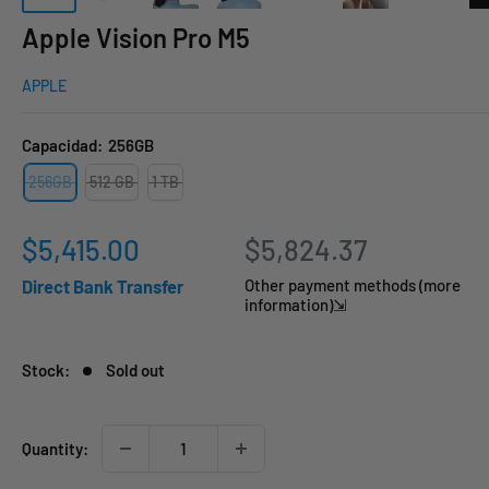
Apple Vision Pro M5
APPLE
Capacidad:
256GB
256GB
512 GB
1 TB
Sale
$5,415.00
$5,824.37
price
Direct Bank Transfer
Other payment methods (more
information)⇲
Stock:
Sold out
Quantity: