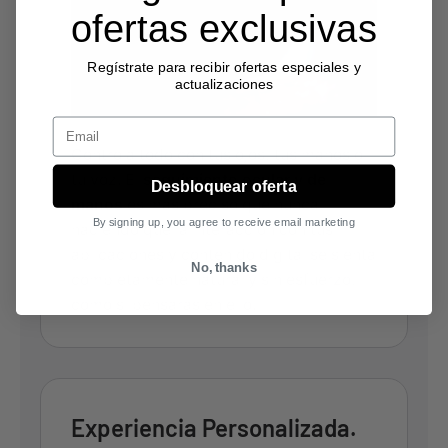
ofertas exclusivas
Regístrate para recibir ofertas especiales y
actualizaciones
Email
Controla todo con tus ojos, tus manos o
tu voz. El
seguimiento ocular y de
Desbloquear oferta
manos
es más preciso que nunca,
By signing up, you agree to receive email marketing
haciendo que la interacción con tus
aplicaciones y contenido digital se sienta
No, thanks
completamente natural y sin esfuerzo,
como si pensaras en ello.
Experiencia Personalizada.