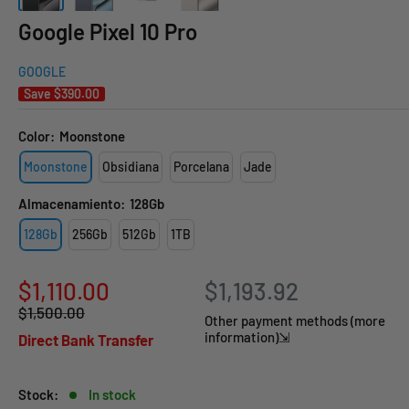
Google Pixel 10 Pro
GOOGLE
Save
$390.00
Color:
Moonstone
Moonstone
Obsidiana
Porcelana
Jade
Almacenamiento:
128Gb
128Gb
256Gb
512Gb
1TB
Sale
$1,110.00
$1,193.92
Regular
$1,500.00
price
Other payment methods (more
price
information)⇲
Direct Bank Transfer
Stock:
In stock