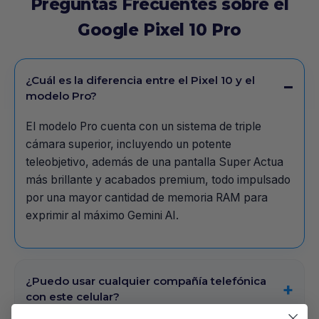
Preguntas Frecuentes sobre el
Google Pixel 10 Pro
¿Cuál es la diferencia entre el Pixel 10 y el
modelo Pro?
El modelo Pro cuenta con un sistema de triple
cámara superior, incluyendo un potente
teleobjetivo, además de una pantalla Super Actua
más brillante y acabados premium, todo impulsado
por una mayor cantidad de memoria RAM para
exprimir al máximo Gemini AI.
¿Puedo usar cualquier compañía telefónica
con este celular?