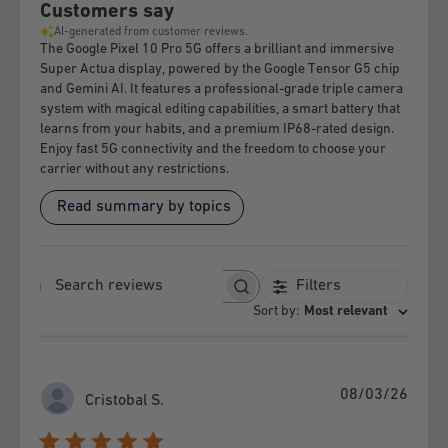
Customers say
of the software (software change)
AI-generated from customer reviews.
b) If the maintenance, preventive or corrective, or any other
The Google Pixel 10 Pro 5G offers a brilliant and immersive
Super Actua display, powered by the Google Tensor G5 chip
service to the Equipment has not been provided by GSMPRO.
and Gemini AI. It features a professional-grade triple camera
c) If the defects or damages are the result of improper use of
system with magical editing capabilities, a smart battery that
learns from your habits, and a premium IP68-rated design.
the Equipment and / or accessories.
Enjoy fast 5G connectivity and the freedom to choose your
d) If the Equipment and / or its parts are disassembled.
carrier without any restrictions.
e) If the defects or damages are caused by exposure to
Read summary by topics
extreme temperatures, humidity and / or liquid, organic or
other elements.
f) If the equipment presents blows, scratches, cracks, or any
Filters
Search reviews
alteration to its physical state, no matter how small,
Sort by
:
Most relevant
regardless of whether it causes the failure or not.
g) The following is a copulative requirement to make the
guarantee effective:
Publi
08/03/26
Cristobal S.
date
That it has not been charged with a device that is not