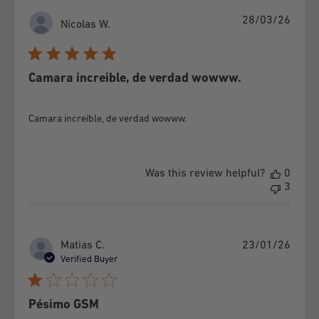
Publi
28/03/26
Nicolas W.
date
Camara increible, de verdad wowww.
Camara increible, de verdad wowww.
Was this review helpful?
0
3
Publi
Matias C.
23/01/26
date
Verified Buyer
Pésimo GSM