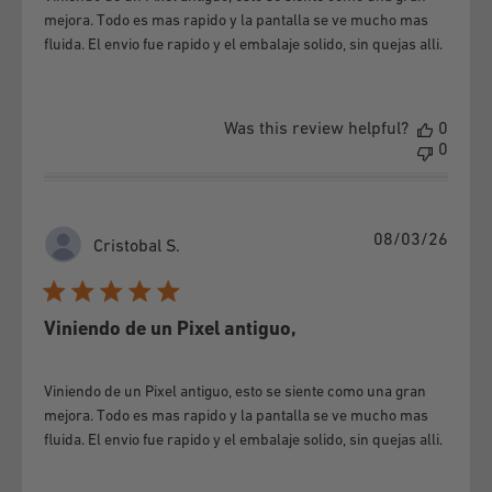
provide replacement equipment or parts, while the
mejora. Todo es mas rapido y la pantalla se ve mucho mas
corresponding repairs or tests are carried out. GSMPRO will
fluida. El envio fue rapido y el embalaje solido, sin quejas alli.
inform the consumer of the failure report within a maximum
period of 20 business days, from the date of warranty entry.
Without this report, the equipment cannot be replaced or
Was this review helpful?
0
0
reimbursed.
4-
WAY TO MAKE THE GUARANTEE EFFECTIVE.
Publi
08/03/26
To make the Guarantee Policy effective, it will be necessary to
Cristobal S.
date
present the Equipment in GSMPRO, together with the invoice
or purchase slip and this Policy.
Viniendo de un Pixel antiguo,
Based on Law 19,496, Article 3 bis, letter b; The Company
excludes itself from the right of withdrawal for satisfaction
Viniendo de un Pixel antiguo, esto se siente como una gran
mejora. Todo es mas rapido y la pantalla se ve mucho mas
RETURN OF MONEY IN CASE OF LOSS
fluida. El envio fue rapido y el embalaje solido, sin quejas alli.
In the event that the shipping logistics operator does not
respond in the reported times, we will consider it lost within 15