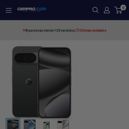
Skip
0
GSMPRO.CL
to
content
16 personas viendo
28 vendidos
Últimas unidades