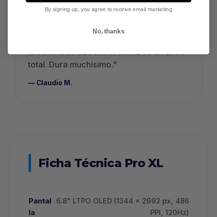
By signing up, you agree to receive email marketing
★★★★★
No, thanks
"Vengo de un Pro estándar y el cambio a
la batería de 5200mAh del XL es un alivio
total. Dura muchísimo."
— Claudio M.
Ficha Técnica Pro XL
Pantal
6.8" LTPO OLED (1344 x 2992 px, 486
la
PPI, 120Hz)