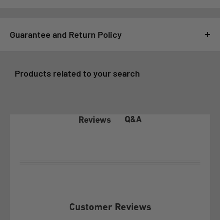
Guarantee and Return Policy
For GSMPRO it is very important that you feel satisfied with
your purchase, for this reason, all purchases made at
Products related to your search
www.gsmpro.cl are subject to the following Exchange and
Returns Policy that we deliver as a benefit to our customers:
1- COVERAGE OF THE WARRANTY POLICY
Q&A
Reviews
In accordance with article 21 of law 19.496 on the Protection
of Consumer Rights, the client before exercising any of the
rights conferred by article 20 of the aforementioned law, must
make this policy effective before GSMPRO and exhaust the
possibilities that it offers, according to its terms.
Customer Reviews
This Warranty Policy covers exclusively under conditions of