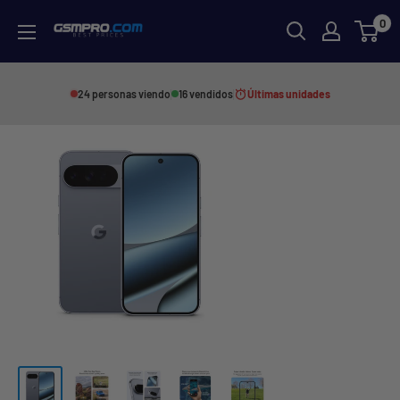
Skip
0
GSMPRO.CL
to
content
24 personas viendo
16 vendidos
Últimas unidades