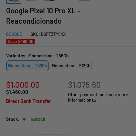
Google Pixel 10 Pro XL -
Reacondicionado
GOOGLE
SKU:
B0FTZTY6NX
Save
$460.00
Variantes:
Moonestone - 256Gb
Moonestone - 256Gb
Moonestone - 512Gb
Sale
$1,000.00
$1,075.60
Regular
$1,460.00
price
Other payment methods (more
price
information)⇲
Direct Bank Transfer
Stock:
In stock