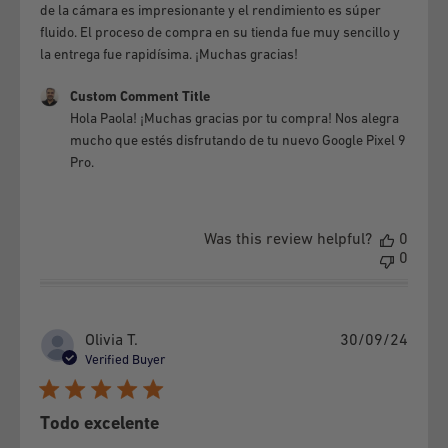
de la cámara es impresionante y el rendimiento es súper
purchase order and the means of payment used. Products
fluido. El proceso de compra en su tienda fue muy sencillo y
purchased in the Store Withdrawal mode can only be
la entrega fue rapidísima. ¡Muchas gracias!
withdrawn by presenting the Chilean identity card and the
Comments by Store Owner on Review by Custom Comment 
Custom Comment Title
dispatch order number.
Hola Paola! ¡Muchas gracias por tu compra! Nos alegra 
mucho que estés disfrutando de tu nuevo Google Pixel 9 
Pro.
Was this review helpful?
0
0
Publi
Olivia T.
30/09/24
date
Verified Buyer
Todo excelente