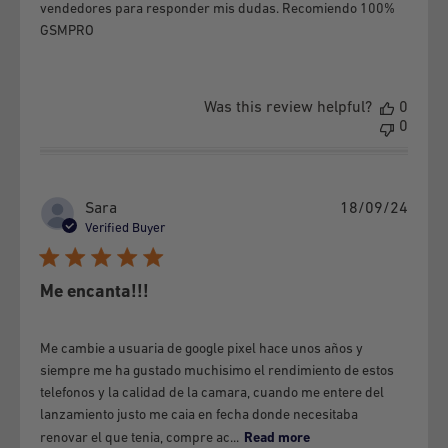
vendedores para responder mis dudas. Recomiendo 100%
reimbursed.
GSMPRO
4-
WAY TO MAKE THE GUARANTEE EFFECTIVE.
To make the Guarantee Policy effective, it will be necessary to
Was this review helpful?
0
0
present the Equipment in GSMPRO, together with the invoice
or purchase slip and this Policy.
Based on Law 19,496, Article 3 bis, letter b; The Company
Publi
Sara
18/09/24
excludes itself from the right of withdrawal for satisfaction
date
Verified Buyer
RETURN OF MONEY IN CASE OF LOSS
In the event that the shipping logistics operator does not
Me encanta!!!
respond in the reported times, we will consider it lost within 15
business days and the return or management of another
Me cambie a usuaria de google pixel hace unos años y
siempre me ha gustado muchisimo el rendimiento de estos
equipment is made.
telefonos y la calidad de la camara, cuando me entere del
MONEY BACK BY RETRACT WITHOUT SHIPPING
PACKAGE
lanzamiento justo me caia en fecha donde necesitaba
The refund of money is made in 7 business days maximum.
renovar el que tenia, compre ac...
Read more