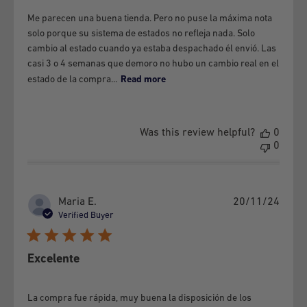
equipment.
Me parecen una buena tienda. Pero no puse la máxima nota
h) If the equipment has one or two burnt pixels.
solo porque su sistema de estados no refleja nada. Solo
i) If the equipment is damaged by voltage fluctuations.
cambio al estado cuando ya estaba despachado él envió. Las
casi 3 o 4 semanas que demoro no hubo un cambio real en el
j) If the MEID / IMEI serial number has been tampered with,
estado de la compra...
Read more
removed, erased or is unreadable.
k) There is no guarantee for team satisfaction.
l) There is no warranty for accessories such as headphones,
Was this review helpful?
0
cables, etc., that come with the cellular equipment.
0
3- GSMPRO
It will not be responsible for expenses associated
with the transfer or transportation necessary to make this
Publi
Maria E.
20/11/24
Warranty Policy effective, nor does it oblige GSMPRO to
date
Verified Buyer
provide replacement equipment or parts, while the
corresponding repairs or tests are carried out. GSMPRO will
Excelente
inform the consumer of the failure report within a maximum
period of 20 business days, from the date of warranty entry.
La compra fue rápida, muy buena la disposición de los
Without this report, the equipment cannot be replaced or