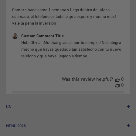
Compre hace como 1 semana y llego dentro del plazo
estimado, el telefono es todo lo que espere y mucho mas!
vale la pena la inversion
Comments by Store Owner on Review by Custom Comment 
Custom Comment Title
Hola Olivia! ¡Muchas gracias por tu compra! Nos alegra 
mucho que hayas quedado tan satisfecho con tu nuevo 
teléfono y que haya llegado a tiempo.
Was this review helpful?
0
0
US
Who We Are
MENÚ 2026
Referral program