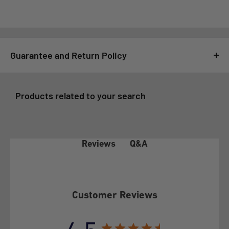
Guarantee and Return Policy
For GSMPRO it is very important that you feel satisfied with
your purchase, for this reason, all purchases made at
Products related to your search
www.gsmpro.cl are subject to the following Exchange and
Returns Policy that we deliver as a benefit to our customers:
1- COVERAGE OF THE WARRANTY POLICY
Q&A
Reviews
In accordance with article 21 of law 19.496 on the Protection
of Consumer Rights, the client before exercising any of the
rights conferred by article 20 of the aforementioned law, must
Customer Reviews
make this policy effective before GSMPRO and exhaust the
possibilities that it offers, according to its terms.