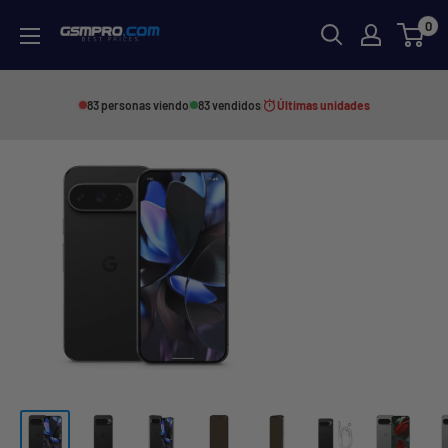
Skip
0
GSMPRO.CL
to
content
83 personas viendo
83 vendidos
Últimas unidades