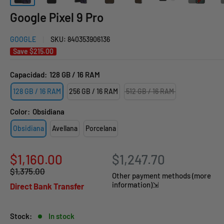
Google Pixel 9 Pro
GOOGLE
SKU:
840353906136
Save
$215.00
Capacidad:
128 GB / 16 RAM
128 GB / 16 RAM
256 GB / 16 RAM
512 GB / 16 RAM
Color:
Obsidiana
Obsidiana
Avellana
Porcelana
Sale
$1,160.00
$1,247.70
Regular
$1,375.00
price
Other payment methods (more
price
information)⇲
Direct Bank Transfer
Stock:
In stock