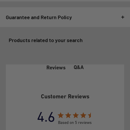
Guarantee and Return Policy
For GSMPRO it is very important that you feel satisfied with
your purchase, for this reason, all purchases made at
Products related to your search
www.gsmpro.cl are subject to the following Exchange and
Returns Policy that we deliver as a benefit to our customers:
1- COVERAGE OF THE WARRANTY POLICY
Q&A
Reviews
In accordance with article 21 of law 19.496 on the Protection
of Consumer Rights, the client before exercising any of the
rights conferred by article 20 of the aforementioned law, must
Customer Reviews
make this policy effective before GSMPRO and exhaust the
possibilities that it offers, according to its terms.
4.6
This Warranty Policy covers exclusively under conditions of
Based on 5 reviews
normal use and provided that the following defects or failures