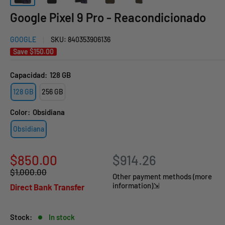
Google Pixel 9 Pro - Reacondicionado
GOOGLE
SKU:
840353906136
Save
$150.00
Capacidad:
128 GB
128 GB
256 GB
Color:
Obsidiana
Obsidiana
Sale
$850.00
$914.26
Regular
$1,000.00
price
Other payment methods (more
price
information)⇲
Direct Bank Transfer
Stock:
In stock