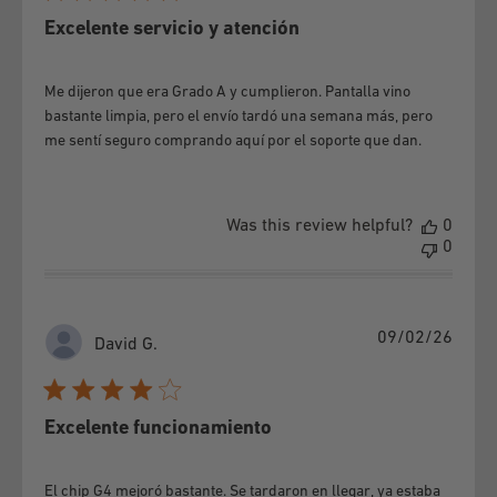
e) If the defects or damages are caused by exposure to
Excelente servicio y atención
extreme temperatures, humidity and / or liquid, organic or
other elements.
Me dijeron que era Grado A y cumplieron. Pantalla vino
f) If the equipment presents blows, scratches, cracks, or any
bastante limpia, pero el envío tardó una semana más, pero
alteration to its physical state, no matter how small,
me sentí seguro comprando aquí por el soporte que dan.
regardless of whether it causes the failure or not.
g) The following is a copulative requirement to make the
Was this review helpful?
0
guarantee effective:
0
That it has not been charged with a device that is not
specified in the manufacturer's manuals.
Publi
09/02/26
David G.
In the case of equipment with a removable battery, the
date
original equipment battery has not been replaced by a brand
other than the manufacturer's and / or designed for another
Excelente funcionamiento
equipment.
h) If the equipment has one or two burnt pixels.
El chip G4 mejoró bastante. Se tardaron en llegar, ya estaba