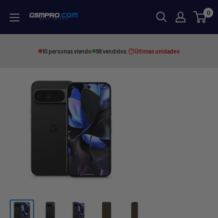
Skip
0
GSMPRO.CL
to
content
10 personas viendo
98 vendidos
Últimas unidades