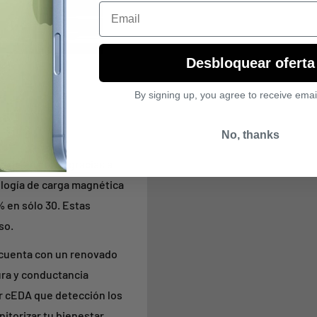
Email
Desbloquear oferta
By signing up, you agree to receive emai
No, thanks
a de 24 horas gracias a
ología de carga magnética
 en sólo 30. Estas
so.
 cuenta con un renovado
ra y conductancia
r cEDA que detección los
itorizar tu bienestar.