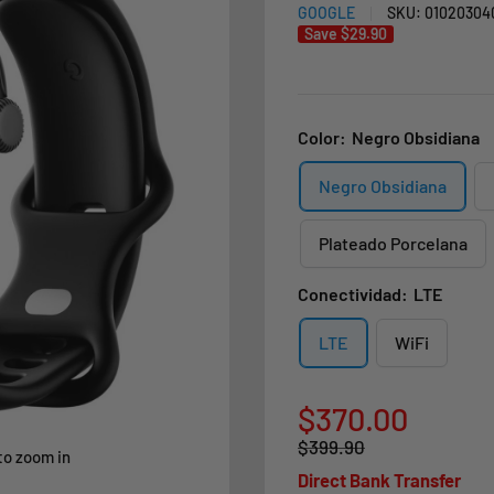
GOOGLE
SKU:
01020304
Save
$29.90
Color:
Negro Obsidiana
Negro Obsidiana
Plateado Porcelana
Conectividad:
LTE
LTE
WiFi
Sale
$370.00
Regular
$399.90
price
to zoom in
price
Direct Bank Transfer