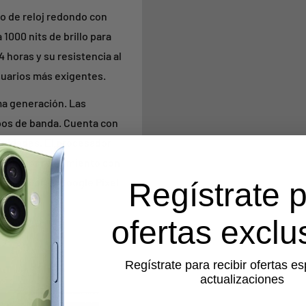
ño de reloj redondo con
1000 nits de brillo para
4 horas y su resistencia al
usuarios más exigentes.
ima generación. Las
ipos de banda. Cuenta con
tividades. El procesador
o mayor rendimiento con
didad con el Google Pixel
Regístrate 
ofertas exclu
Regístrate para recibir ofertas es
actualizaciones