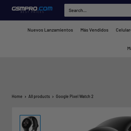
Skip
GSMPRO.CL
to
content
Nuevos Lanzamientos
Más Vendidos
Celula
M
Home
All products
Google Pixel Watch 2