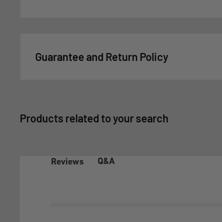
Guarantee and Return Policy
For GSMPRO it is very important that you feel satisfie
this reason, all purchases made at www.gsmpro.cl are
Exchange and Returns Policy that we deliver as a ben
Products related to your search
1- COVERAGE OF THE WARRANTY POLICY
In accordance with article 21 of law 19.496 on the Pro
Q&A
Reviews
Rights, the client before exercising any of the rights c
the aforementioned law, must make this policy effec
exhaust the possibilities that it offers, according to it
This Warranty Policy covers exclusively under conditi