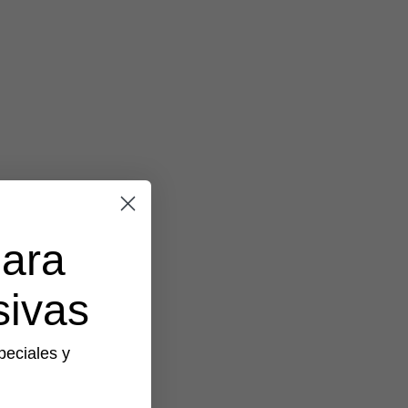
para
sivas
peciales y