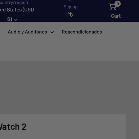
ountry/region
0
Signup
ted States (USD
My
Cart
$)
account
Audio y Audífonos
Reacondicionados
Watch 2