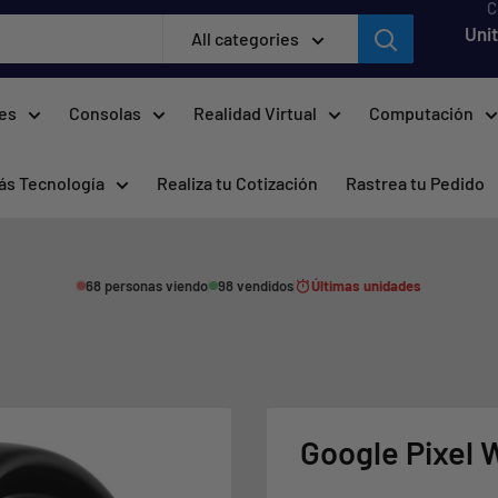
C
Uni
All categories
res
Consolas
Realidad Virtual
Computación
ás Tecnología
Realiza tu Cotización
Rastrea tu Pedido
68 personas viendo
98 vendidos
Últimas unidades
Google Pixel 