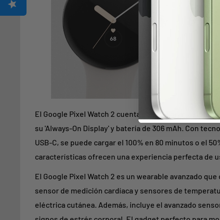
El Google Pixel Watch 2 cuenta con una gran autonomí
su 'Always-On Display' y batería de 306 mAh. Con tecn
USB-C, se puede cargar el 100% en 80 minutos o el 50%
características ofrecen una experiencia perfecta de u
El Google Pixel Watch 2 es un wearable avanzado que
sensor de medición cardíaca y sensores de temperatu
eléctrica cutánea. Además, incluye el avanzado senso
signos de estrés corporal. El gadget perfecto para mon