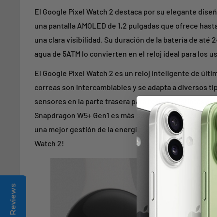
El Google Pixel Watch 2 destaca por su elegante dise
una pantalla AMOLED de 1,2 pulgadas que ofrece hasta 
una clara visibilidad. Su duración de la batería de até 2
agua de 5ATM lo convierten en el reloj ideal para los 
El Google Pixel Watch 2 es un reloj inteligente de últ
correas son intercambiables y se adapta a diversos t
sensores en la parte trasera para realizar distintas ac
Snapdragon W5+ Gen1 es más potente, proporcionand
una mejor gestión de la energía.¡Experimenta la como
Watch 2!
Reviews