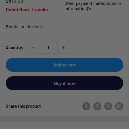
Regular
$870.00
price
Other payment methods (more
price
information)⇲
Direct Bank Transfer
Stock:
In stock
Quantity:
Add to cart
Buy it now
Share this product