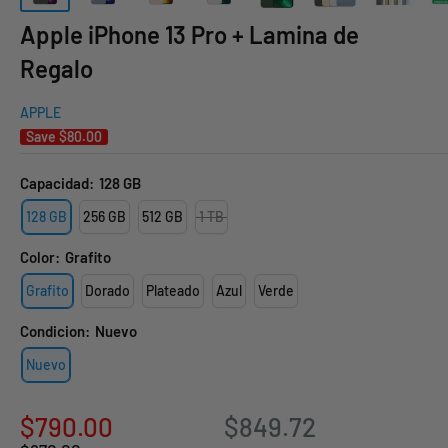
Apple iPhone 13 Pro + Lamina de
Regalo
APPLE
Save
$80.00
Capacidad:
128 GB
128 GB
256 GB
512 GB
1 TB
Color:
Grafito
Grafito
Dorado
Plateado
Azul
Verde
Condicion:
Nuevo
Nuevo
Sale
$790.00
$849.72