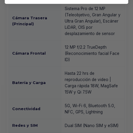
Sistema Pro de 12 MP
(Teleobjetivo, Gran Angular y
Cámara Trasera
Ultra Gran Angular), Escáner
(Principal)
LiDAR, OIS por
desplazamiento de sensor
12 MP f/2.2 TrueDepth
Cámara Frontal
(Reconocimiento facial Face
ID)
Hasta 22 hrs de
reproducción de video |
Batería y Carga
Carga rápida 18W, MagSafe
15W y Qi 7.5W
5G, Wi-Fi 6, Bluetooth 5.0,
Conectividad
NFC, GPS, Lightning
Redes y SIM
Dual SIM (Nano SIM y eSIM)