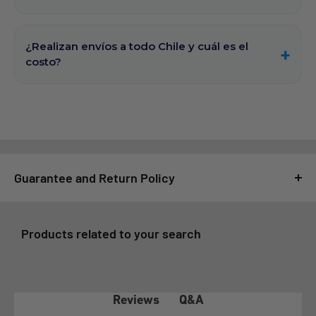
¿Realizan envíos a todo Chile y cuál es el
costo?
Guarantee and Return Policy
For GSMPRO it is very important that you feel satisfied with
your purchase, for this reason, all purchases made at
Products related to your search
www.gsmpro.cl are subject to the following Exchange and
Returns Policy that we deliver as a benefit to our customers:
1- COVERAGE OF THE WARRANTY POLICY
Q&A
Reviews