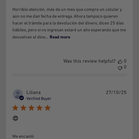
other elements.
Horrible atención, más de un mes que compre un celular y
f) If the equipment presents blows, scratches, cracks, or any
aún no me dan fecha de entrega. Ahora tampoco quieren
alteration to its physical state, no matter how small,
hacer el trámite para la devolución del dinero, dicen 25 días
hábiles, pero si no ingresan estaré un año esperando que me
regardless of whether it causes the failure or not.
devuelvan el dine...
Read more
g) The following is a copulative requirement to make the
guarantee effective:
That it has not been charged with a device that is not
Was this review helpful?
0
0
specified in the manufacturer's manuals.
In the case of equipment with a removable battery, the
original equipment battery has not been replaced by a brand
Publi
Liliana
27/10/25
date
other than the manufacturer's and / or designed for another
Verified Buyer
equipment.
😍
h) If the equipment has one or two burnt pixels.
i) If the equipment is damaged by voltage fluctuations.
j) If the MEID / IMEI serial number has been tampered with,
Me encantó