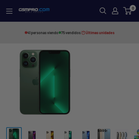
Skip
0
GSMPRO.CL
to
content
41 personas viendo
75 vendidos
Últimas unidades