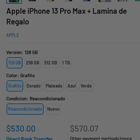
Apple iPhone 13 Pro Max + Lamina de
Regalo
APPLE
Versión:
128 GB
128 GB
256 GB
512 GB
1 TB
Color:
Grafito
Grafito
Dorado
Plateado
Azul
Verde
Condicion:
Reacondicionado
Reacondicionado
Nuevo
Sale
$530.00
$570.07
price
Direct Bank Transfer
Other payment methods (more