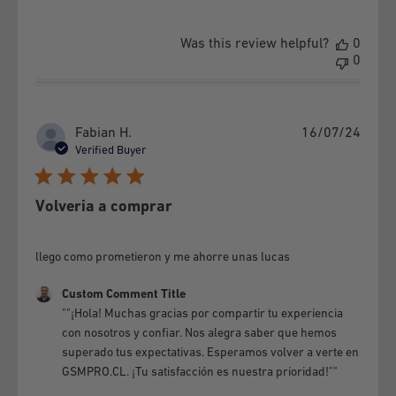
removed, erased or is unreadable.
k) There is no guarantee for team satisfaction.
Was this review helpful?
0
l) There is no warranty for accessories such as headphones,
0
cables, etc., that come with the cellular equipment.
3- GSMPRO
It will not be responsible for expenses associated
Publi
Fabian H.
16/07/24
with the transfer or transportation necessary to make this
date
Verified Buyer
Warranty Policy effective, nor does it oblige GSMPRO to
provide replacement equipment or parts, while the
Volveria a comprar
corresponding repairs or tests are carried out. GSMPRO will
inform the consumer of the failure report within a maximum
llego como prometieron y me ahorre unas lucas
period of 20 business days, from the date of warranty entry.
Without this report, the equipment cannot be replaced or
Comments by Store Owner on Review by Custom Comment 
Custom Comment Title
reimbursed.
""¡Hola! Muchas gracias por compartir tu experiencia 
con nosotros y confiar. Nos alegra saber que hemos 
4-
WAY TO MAKE THE GUARANTEE EFFECTIVE.
superado tus expectativas. Esperamos volver a verte en 
GSMPRO.CL. ¡Tu satisfacción es nuestra prioridad!""
To make the Guarantee Policy effective, it will be necessary to