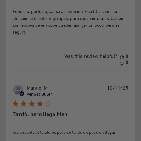
other elements.
f) If the equipment presents blows, scratches, cracks, or any
Funciona perfecto, cámaras limpias y FaceID al cien. La
alteration to its physical state, no matter how small,
atención al cliente muy rápida para resolver dudas. Ojo con
los tiempos de envío, se pueden alargar un poco, pero es
regardless of whether it causes the failure or not.
seguro
g) The following is a copulative requirement to make the
guarantee effective:
That it has not been charged with a device that is not
Was this review helpful?
0
0
specified in the manufacturer's manuals.
In the case of equipment with a removable battery, the
original equipment battery has not been replaced by a brand
Publi
Manuel M.
10/11/25
date
other than the manufacturer's and / or designed for another
Verified Buyer
equipment.
Tardó, pero llegó bien
h) If the equipment has one or two burnt pixels.
i) If the equipment is damaged by voltage fluctuations.
me encanta el telefono, pero se tardó un poco en llegar
j) If the MEID / IMEI serial number has been tampered with,