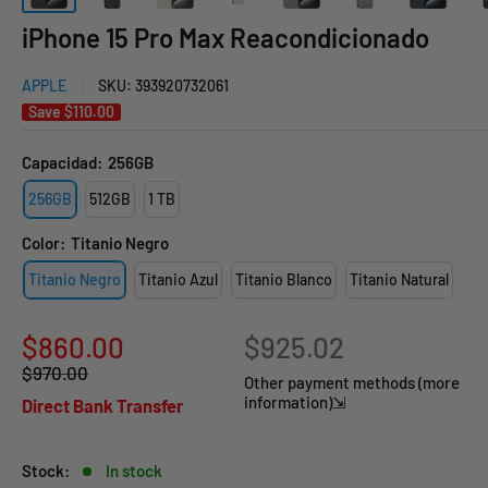
iPhone 15 Pro Max Reacondicionado
APPLE
SKU:
393920732061
Save
$110.00
Capacidad:
256GB
256GB
512GB
1 TB
Color:
Titanio Negro
Titanio Negro
Titanio Azul
Titanio Blanco
Titanio Natural
Sale
$860.00
$925.02
Regular
$970.00
price
Other payment methods (more
price
information)⇲
Direct Bank Transfer
Stock:
In stock