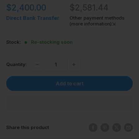
Sale
$2,400.00
$2,581.44
price
Direct Bank Transfer
Other payment methods
(more information)⇲
Stock:
Re-stocking soon
Quantity:
Add to cart
Share this product