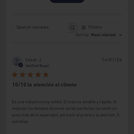
workmanship, design and engineering
The term to make this policy effective will be 3 months
from the date of purchase as stipulated in consumer
Filters
Search reviews
law.
Sort by
:
Most relevant
2- EXCLUSIONS FROM THE WARRANTY
a) If the equipment presents manipulation and / or
Publi
Cesar J.
14/01/26
alteration of the software (software change)
date
Verified Buyer
b) If the maintenance, preventive or corrective, or any
other service to the Equipment has not been provided
10/10 la atención al cliente
by GSMPRO.
c) If the defects or damages are the result of improper
Es una máquina muy sólida. El trato es amable y rápido. Si
use of the Equipment and / or accessories.
mejoran los tiempos de envío serían perfectos (se tardó un
d) If the Equipment and / or its parts are disassembled.
poco más de lo esperado), pero por el precio y la atención, 5
estrellas
e) If the defects or damages are caused by exposure to
extreme temperatures, humidity and / or liquid, organic