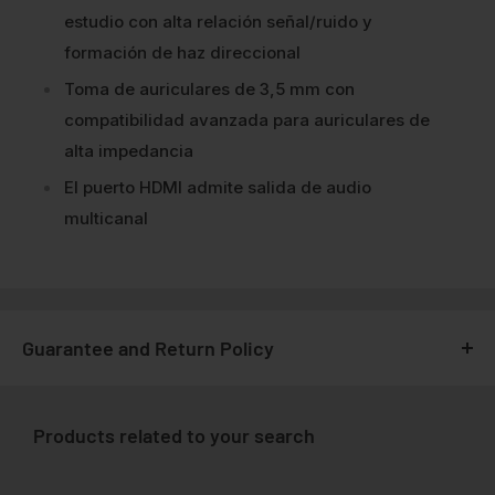
estudio con alta relación señal/ruido y
formación de haz direccional
Toma de auriculares de 3,5 mm con
compatibilidad avanzada para auriculares de
alta impedancia
El puerto HDMI admite salida de audio
multicanal
Guarantee and Return Policy
For GSMPRO it is very important that you feel
satisfied with your purchase, for this reason, all
Products related to your search
purchases made at www.gsmpro.cl are subject to
the following Exchange and Returns Policy that we