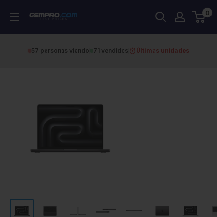
Skip
0
GSMPRO.CL
to
content
57 personas viendo
71 vendidos
Últimas unidades