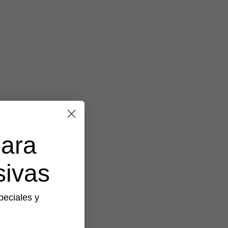
para
sivas
peciales y