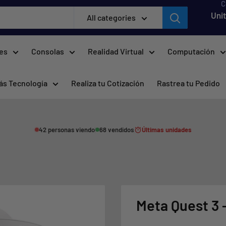
C
Uni
All categories
res
Consolas
Realidad Virtual
Computación
ás Tecnología
Realiza tu Cotización
Rastrea tu Pedido
42 personas viendo
68 vendidos
Últimas unidades
Meta Quest 3 