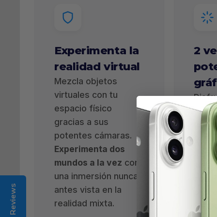
Experimenta la
2 ve
realidad virtual
pot
gráf
Mezcla objetos
virtuales con tu
Disfr
espacio físico
de c
gracias a sus
ultra
potentes cámaras.
gráfi
Experimenta dos
gene
mundos a la vez
con
juego
una inmersión nunca
con e
Reviews
antes vista en la
proc
realidad mixta.
Snap