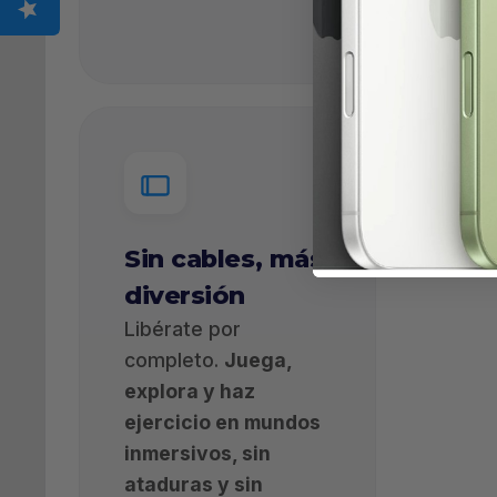
2.
Sin cables, más
diversión
Libérate por
completo.
Juega,
explora y haz
ejercicio en mundos
inmersivos, sin
ataduras y sin