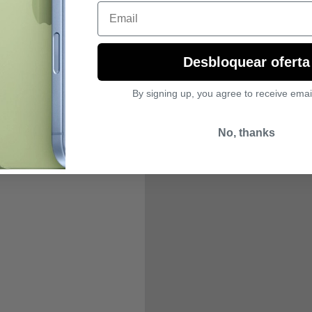
Email
Desbloquear oferta
By signing up, you agree to receive emai
No, thanks