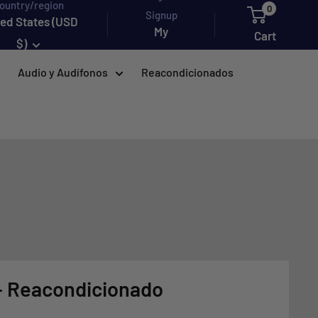
ountry/region
0
Signup
ted States (USD
My
Cart
$)
account
Audio y Audífonos
Reacondicionados
- Reacondicionado