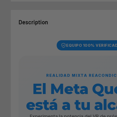
Description
EQUIPO 100% VERIFICA
REALIDAD MIXTA REACONDI
El Meta Qu
está a tu al
Experimenta la potencia del VR de pró