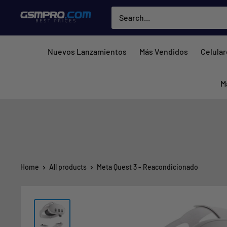
Skip
GSMPRO.CL
to
content
Nuevos Lanzamientos
Más Vendidos
Celula
M
Home
All products
Meta Quest 3 - Reacondicionado