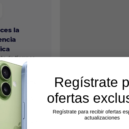
ces la
encia
ica
uta de
tiempos
arga
rrápidos y
Regístrate 
cos de próxima
ración
para
ofertas exclu
s ultra fluidos
l innovador
Regístrate para recibir ofertas es
esador
actualizaciones
dragon XR2 Gen