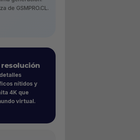
ianza de GSMPRO.CL.
 resolución
detalles
ficos nítidos y
nita 4K
que
mundo virtual.