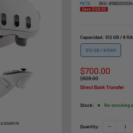
META
SKU:
81582002534
Save
$128.00
Capacidad:
512 GB / 8 R
512 GB / 8 RAM
Sale
$700.00
Regular
$828.00
price
price
Direct Bank Transfer
Stock:
Re-stocking 
to zoom in
Quantity: