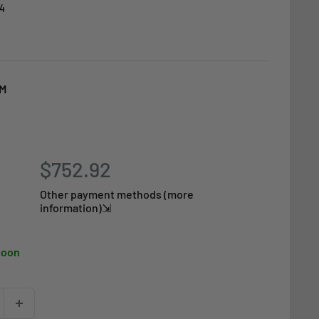
4
AM
$752.92
Other payment methods (more
information)⇲
soon