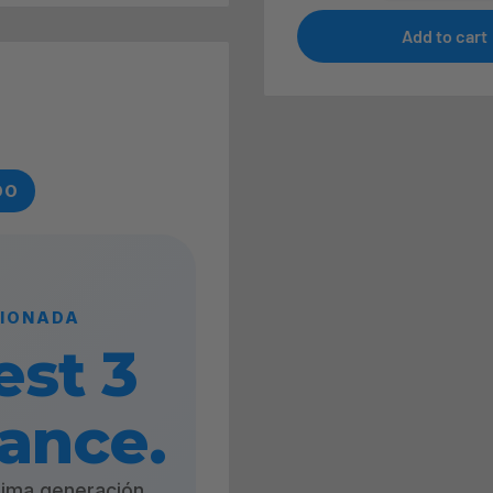
Add to cart
DO
CIONADA
est 3
cance.
xima generación.