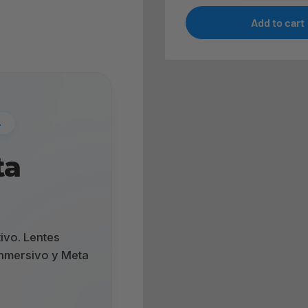
Add to cart
A
ta
d
ivo. Lentes
inmersivo y Meta