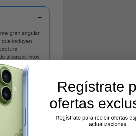
ente gran angular
 que incluyen
 captura
do alcanzas hitos
 en el momento.
Regístrate 
ofertas exclu
Regístrate para recibir ofertas es
actualizaciones