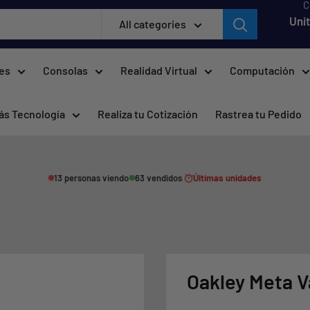
C
Uni
All categories
res
Consolas
Realidad Virtual
Computación
ás Tecnología
Realiza tu Cotización
Rastrea tu Pedido
13 personas viendo
63 vendidos
Últimas unidades
Oakley Meta 