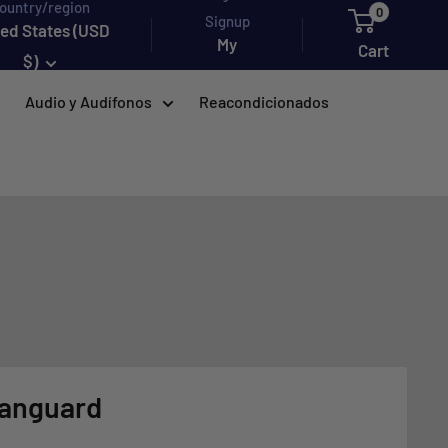
ountry/region
0
Signup
ted States (USD
My
Cart
$)
account
Audio y Audífonos
Reacondicionados
Vanguard