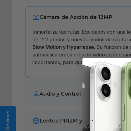
Cámara de Acción de 12MP
Inmortaliza tus rutas. Equipados con una l
de 122 grados y nuevos modos de captura
Slow Motion y Hyperlapse
. Su función de
automática graba clips de video justo cuan
importantes, para que te concentres solo
Audio y Control con Meta AI
Reviews
Lentes PRIZM y Diseño Extremo