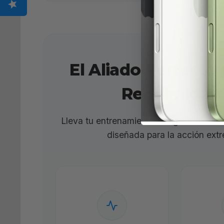
El Aliado Perfecto 
Rendimient
Lleva tu entrenamiento al siguiente nive
diseñada para la acción ext