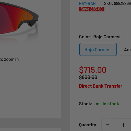
RAY-BAN
SKU:
88839269
Save
$85.00
Color:
Rojo Carmesí
Rojo Carmesí
Ama
to zoom in
Sale
$715.00
Regular
$800.00
price
price
Direct Bank Transfer
Stock:
In stock
Quantity: