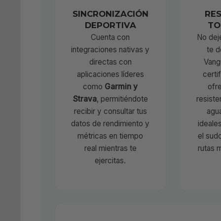
SINCRONIZACIÓN
RES
DEPORTIVA
TO
Cuenta con
No dej
integraciones nativas y
te d
directas con
Vang
aplicaciones líderes
certi
como
Garmin y
ofr
Strava
, permitiéndote
resiste
recibir y consultar tus
agua
datos de rendimiento y
ideale
métricas en tiempo
el sudo
real mientras te
rutas 
ejercitas.