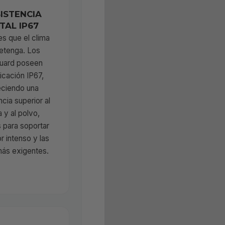
ISTENCIA
TAL IP67
es que el clima
etenga. Los
uard poseen
ficación IP67,
eciendo una
ncia superior al
 y al polvo,
s para soportar
r intenso y las
más exigentes.