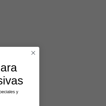
para
sivas
peciales y