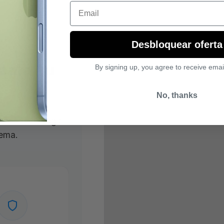
Email
Desbloquear oferta
para tu
By signing up, you agree to receive emai
o
No, thanks
l con tecnología
rema.