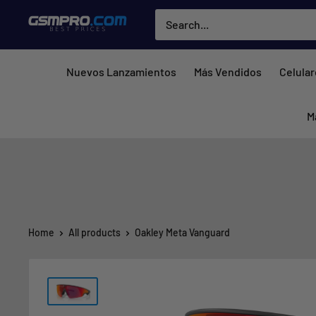
Skip
GSMPRO.CL
to
content
Nuevos Lanzamientos
Más Vendidos
Celula
M
Home
All products
Oakley Meta Vanguard