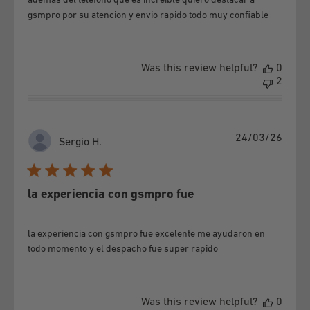
ademas del telefono que es increible quiero destacar a
gsmpro por su atencion y envio rapido todo muy confiable
Was this review helpful?
0
2
Publi
24/03/26
Sergio H.
date
la experiencia con gsmpro fue
la experiencia con gsmpro fue excelente me ayudaron en
todo momento y el despacho fue super rapido
Was this review helpful?
0