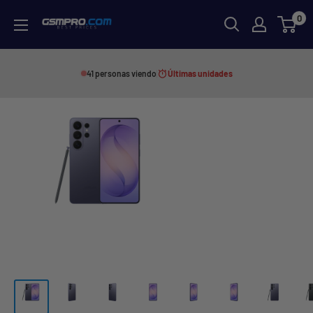
Skip
0
GSMPRO.CL
to
content
41 personas viendo
Últimas unidades