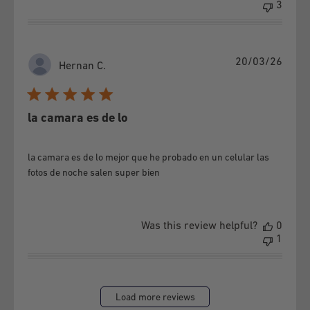
3
Publi
20/03/26
Hernan C.
date
la camara es de lo
la camara es de lo mejor que he probado en un celular las
fotos de noche salen super bien
Was this review helpful?
0
1
Load more reviews