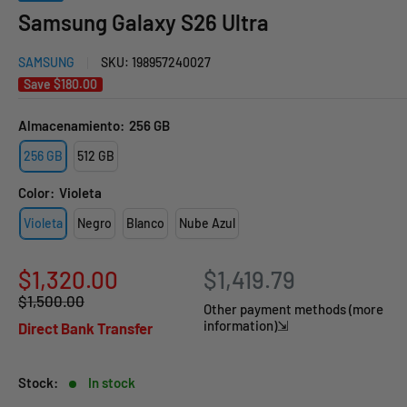
Samsung Galaxy S26 Ultra
SAMSUNG
SKU:
198957240027
Save
$180.00
Almacenamiento:
256 GB
256 GB
512 GB
Color:
Violeta
Violeta
Negro
Blanco
Nube Azul
Sale
$1,320.00
$1,419.79
Regular
$1,500.00
price
Other payment methods (more
price
information)⇲
Direct Bank Transfer
Stock:
In stock