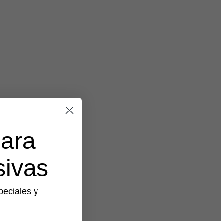
para
sivas
peciales y