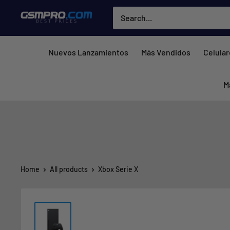
Skip
GSMPRO.CL
to
content
Nuevos Lanzamientos
Más Vendidos
Celula
M
Home
All products
Xbox Serie X