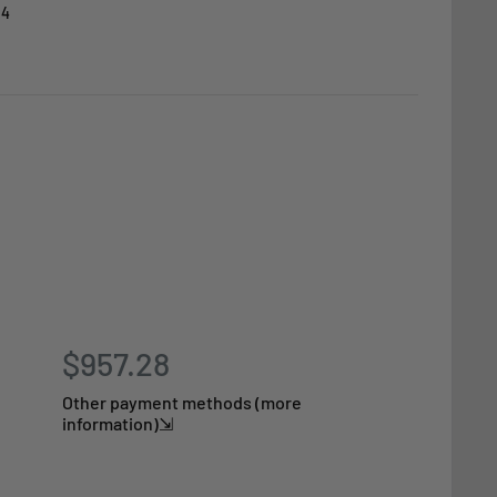
24
$957.28
Other payment methods (more
information)⇲