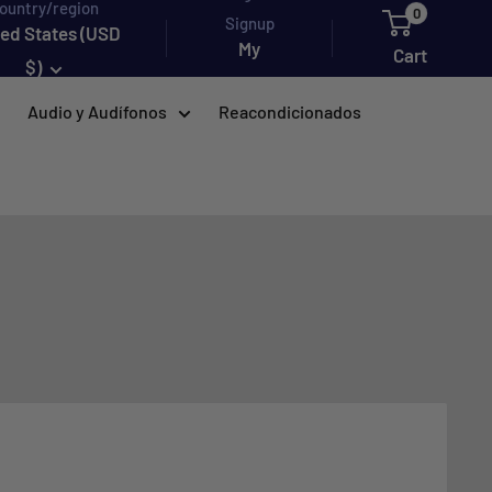
ountry/region
0
Signup
ted States (USD
My
Cart
$)
account
Audio y Audífonos
Reacondicionados