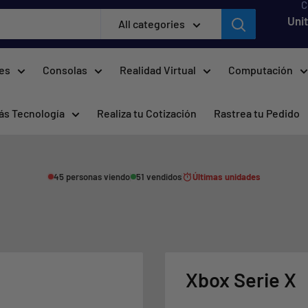
C
Uni
All categories
res
Consolas
Realidad Virtual
Computación
ás Tecnología
Realiza tu Cotización
Rastrea tu Pedido
45 personas viendo
51 vendidos
Últimas unidades
Xbox Serie X