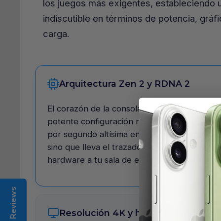
los juegos más exigentes, estableciendo 
indiscutible en términos de potencia, gráf
carga.
Arquitectura Zen 2 y RDNA 2
El corazón de la consola es un chip persona
potente configuración no solo garantiza una
por segundo altísima en mundos abiertos y 
sino que lleva el trazado de rayos (Ray Trac
hardware a tu sala de estar.
Reviews
Resolución 4K y hasta 120 FPS