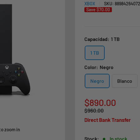
XBOX
SKU:
8898426407
Save
$70.00
Capacidad:
1 TB
1 TB
Color:
Negro
Negro
Blanco
Sale
$890.00
Regular
$960.00
price
price
Direct Bank Transfer
to zoom in
Stock:
In stock