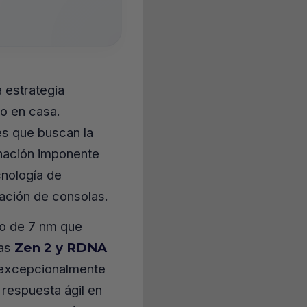
 estrategia
to en casa.
es que buscan la
inación imponente
cnología de
ación de consolas.
o de 7 nm que
ras
Zen 2 y RDNA
 excepcionalmente
 respuesta ágil en