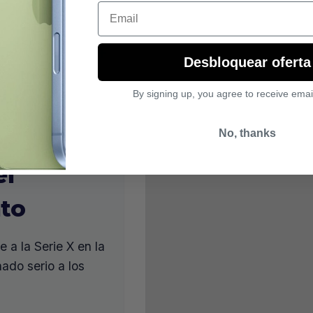
Email
Desbloquear oferta
By signing up, you agree to receive emai
No, thanks
el
nto
 a la Serie X en la
nado serio a los