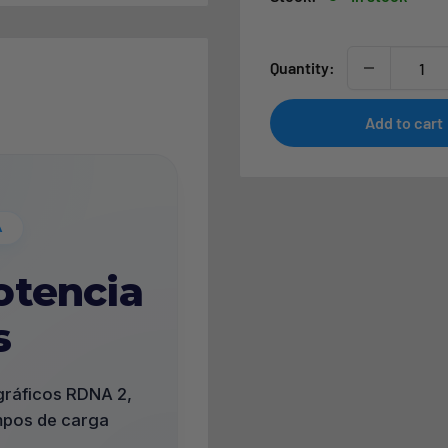
Quantity:
Add to cart
A
otencia
s
gráficos RDNA 2,
empos de carga