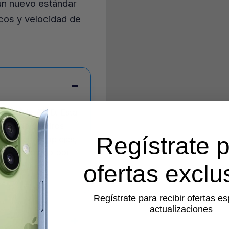
un nuevo estándar
icos y velocidad de
lizado de AMD. Esta
 tasa de cuadros
Regístrate 
entornos complejos,
ing) acelerado por
ofertas exclu
Regístrate para recibir ofertas es
actualizaciones