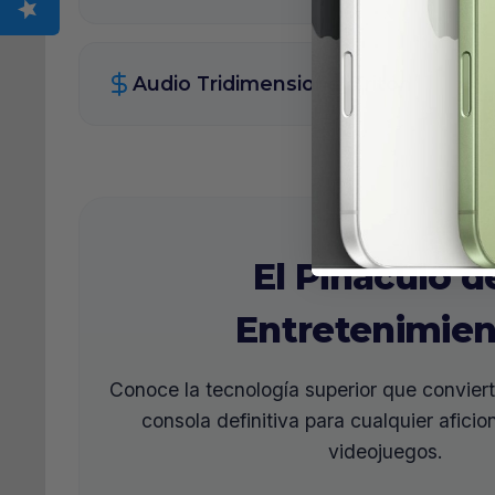
Audio Tridimensional Triton
El Pináculo d
Entretenimie
Conoce la tecnología superior que convierte
consola definitiva para cualquier aficio
videojuegos.