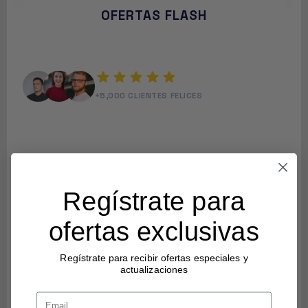
OFERTAS FLASH
star
star
star
star
star
+5,000 CLIENTES FELICES
Regístrate para
ofertas exclusivas
Regístrate para recibir ofertas especiales y
actualizaciones
Email