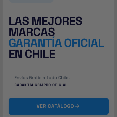
TU NUEVO SETUP
ESTÁ A UN
CLICK DE
DISTANCIA
Envíos Gratis a todo Chile.
GARANTÍA GSMPRO OFICIAL
VER CATÁLOGO
arrow_forward